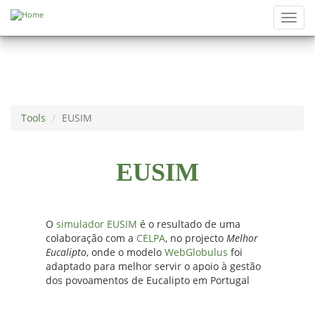
Skip to main content
Toggl
navig
Tools
EUSIM
EUSIM
O
simulador EUSIM
é o resultado de uma
colaboração com a
CELPA
, no projecto
Melhor
Eucalipto
, onde o modelo
WebGlobulus
foi
adaptado para melhor servir o apoio à gestão
dos povoamentos de Eucalipto em Portugal